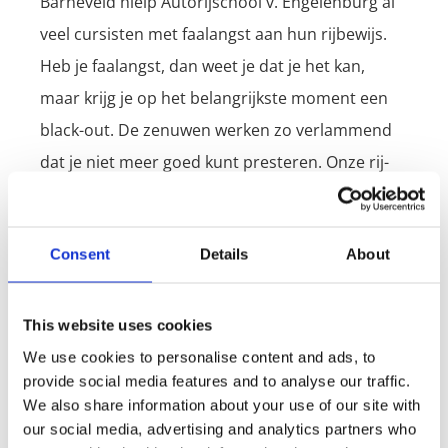
Barneveld hielp Autorijschool v. Engelenburg al
veel cursisten met faalangst aan hun rijbewijs.
Heb je faalangst, dan weet je dat je het kan,
maar krijg je op het belangrijkste moment een
black-out. De zenuwen werken zo verlammend
dat je niet meer goed kunt presteren. Onze rij-
instructeurs weten hoe ze mensen met
faalangst op de juiste manier moeten
Consent
Details
About
begeleiden. Ze kijken naar de bron van faalangst
en proberen jou zoveel mogelijk zelfvertrouwen
te geven tijdens de rijlessen. Ga je uiteindelijk op
This website uses cookies
voor je rijexamen? Dan zijn je zenuwen flink
We use cookies to personalise content and ads, to
provide social media features and to analyse our traffic.
verminderd. Lijd je aan faalangst? Dan kies je
We also share information about your use of our site with
voor Autorijschool v. Engelenburg in regio
our social media, advertising and analytics partners who