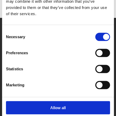
Barneveld!
may combine it with other information that you’ve
provided to them or that they’ve collected from your use
of their services.
Consent
WIL JE MEER
Necessary
Selection
INFORMATIE OVER DE
Preferences
RIJOPLEIDING?
Statistics
Neem dan gerust contact op met Autorijschool
v. Engelenburg. Onze rijinstructeurs rijden
Marketing
door heel regio Ede, Wageningen, Veenendaal,
Rhenen, Renkum en Barneveld. Kies je voor een
pakket? Dan ben je van harte welkom voor een
Allow all