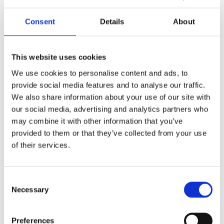
dom 
super veel geduld en bied je altijd een 
kundi
zijn 
luisterde oor aan! Onzeker? Of 
leren 
Consent
Details
About
gevorderd? Roy bied je een goede kans 
deze 
moest 
en denkt graag met je mee. Hij is super 
een a
motiverend en lief. Roy geeft je tips stelt 
basis
This website uses cookies
doelen op die haalbaar zijn, ook voor de 
verke
We use cookies to personalise content and ads, to
n 
onzekere rijders.Hij is consuqent en 
mag m
provide social media features and to analyse our traffic.
duidelijk alles wat je nodig hebt heeft 
Maar 
We also share information about your use of our site with
Roy, voor het behalen van jou rijbewijs!
de au
our social media, advertising and analytics partners who
1000
may combine it with other information that you’ve
provided to them or that they’ve collected from your use
Autorijschool v. Engelenburg
of their services.
Bekijk alle beoordelingen
Consent
Recensie schrijven
Necessary
Selection
Preferences