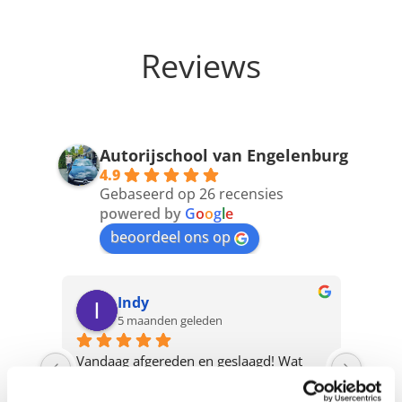
Reviews
Autorijschool van Engelenburg
4.9
Gebaseerd op 26 recensies
powered by
G
o
o
g
l
e
beoordeel ons op
Indy
5 maanden geleden
Vandaag afgereden en geslaagd! Wat 
Versp
 
heeft Roy mijn goed gesteund, hij heeft 
onzeke